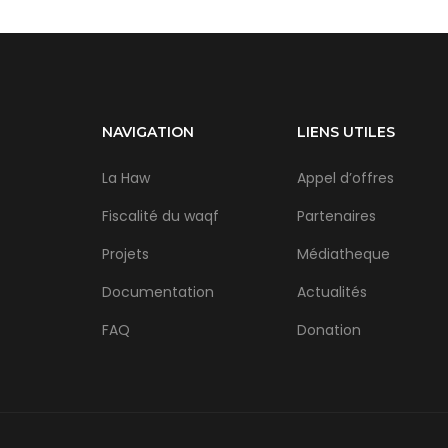
NAVIGATION
LIENS UTILES
La Haw
Appel d’offres
Fiscalité du waqf
Partenaires
Projets
Médiatheque
Documentation
Actualités
FAQ
Donation