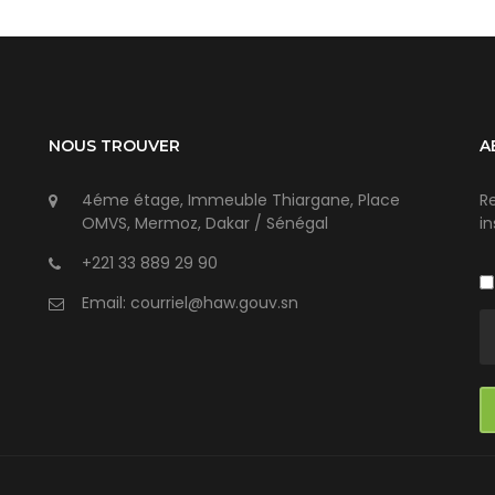
NOUS TROUVER
A
4éme étage, Immeuble Thiargane, Place
R
OMVS, Mermoz, Dakar / Sénégal
in
+221 33 889 29 90
Email: courriel@haw.gouv.sn