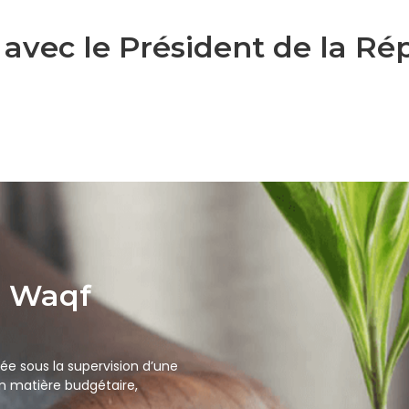
avec le Président de la Ré
u Waqf
ée sous la supervision d’une
 matière budgétaire,