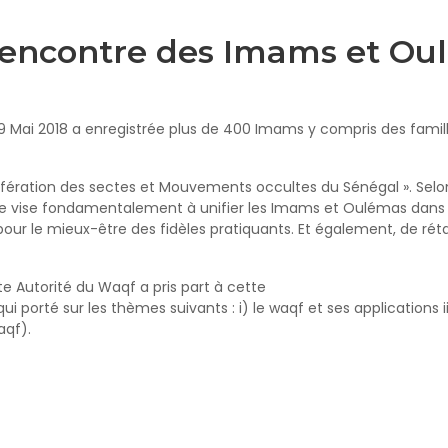
 rencontre des Imams et Ou
9 Mai 2018 a enregistrée plus de 400 Imams y compris des famille
lifération des sectes et Mouvements occultes du Sénégal ». Selon
le vise fondamentalement à unifier les Imams et Oulémas dans 
 pour le mieux-être des fidèles pratiquants. Et également, de rét
 Autorité du Waqf a pris part à cette
ui porté sur les thèmes suivants : i) le waqf et ses applications i
aqf).