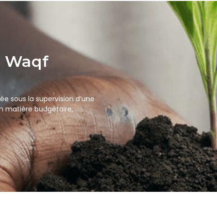
u Waqf
ée sous la supervision d’une
 matière budgétaire,