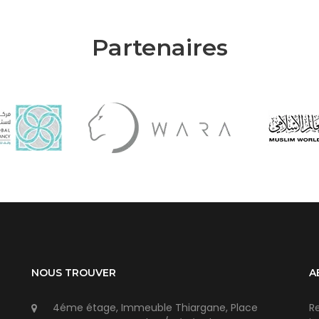
Partenaires
NOUS TROUVER
A
4éme étage, Immeuble Thiargane, Place
R